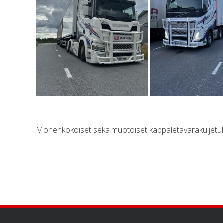
Monenkokoiset sekä muotoiset kappaletavarakuljetukse
Footer