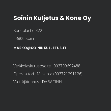
Soinin Kuljetus & Kone Oy
Karstulantie 322
63800 Soini
MARKO@SOININKULJETUS.FI
Verkkolaskutusosoite : 003709692488
Operaattori : Maventa (003721291126)
Välittäjätunnus : DABAFIHH