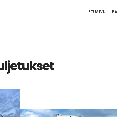
ETUSIVU
P
ljetukset