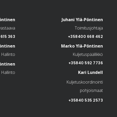
öntinen
Juhani Ylä-Pöntinen
vastaava
Toimitusjohtaja
615 363
+358400 668 462
öntinen
Marko Ylä-Pöntinen
Hallinto
Kuljetuspäällikkö
+35840 592 7736
öntinen
Hallinto
Kari Lundell
Kuljetuskoordinointi
pohjoismaat
+35840 535 2573